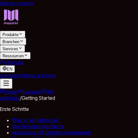
Skip to content
Produkte
Branchen
Services
Ressourcen
Über uns
EN
Anmelden
Demo anfragen
Guide
Tutorials
FAQ
Anleitung
/
Getting Started
Erste Schritte
Was ist ein Mapbook?
Die Benutzeroberfläche
Mapbooks mit Ordnern organisieren