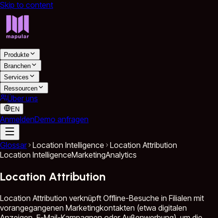
Skip to content
Produkte
Branchen
Services
Ressourcen
Über uns
EN
Anmelden
Demo anfragen
Glossar
Location Intelligence
Location Attribution
Location Intelligence
Marketing
Analytics
Location Attribution
Location Attribution verknüpft Offline-Besuche in Filialen mit
vorangegangenen Marketingkontakten (etwa digitalen
Anzeigen, E-Mail-Kampagnen oder Außenwerbung), um die