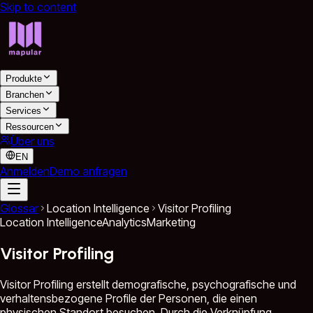
Skip to content
Produkte
Branchen
Services
Ressourcen
Über uns
EN
Anmelden
Demo anfragen
Glossar
Location Intelligence
Visitor Profiling
Location Intelligence
Analytics
Marketing
Visitor Profiling
Visitor Profiling erstellt demografische, psychografische und
verhaltensbezogene Profile der Personen, die einen
physischen Standort besuchen. Durch die Verknüpfung