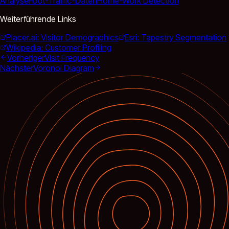
Analyse
Foot-Traffic-Daten
Home-Work Detection
Weiterführende Links
Placer.ai: Visitor Demographics
Esri: Tapestry Segmentation
Wikipedia: Customer Profiling
Vorheriger
Visit Frequency
Nächster
Voronoi Diagram