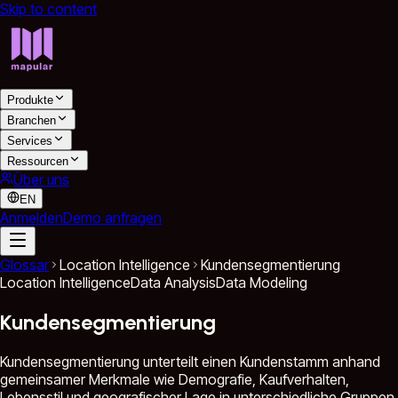
Skip to content
Produkte
Branchen
Services
Ressourcen
Über uns
EN
Anmelden
Demo anfragen
Glossar
Location Intelligence
Kundensegmentierung
Location Intelligence
Data Analysis
Data Modeling
Kundensegmentierung
Kundensegmentierung unterteilt einen Kundenstamm anhand
gemeinsamer Merkmale wie Demografie, Kaufverhalten,
Lebensstil und geografischer Lage in unterschiedliche Gruppen.