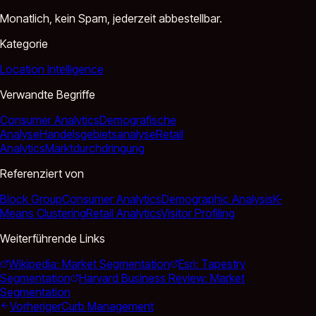
Monatlich, kein Spam, jederzeit abbestellbar.
Kategorie
Location Intelligence
Verwandte Begriffe
Consumer Analytics
Demografische
Analyse
Handelsgebietsanalyse
Retail
Analytics
Marktdurchdringung
Referenziert von
Block Group
Consumer Analytics
Demographic Analysis
K-
Means Clustering
Retail Analytics
Visitor Profiling
Weiterführende Links
Wikipedia: Market Segmentation
Esri: Tapestry
Segmentation
Harvard Business Review: Market
Segmentation
Vorheriger
Curb Management