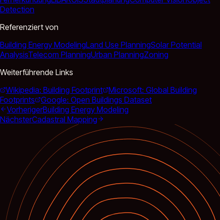
Detection
Referenziert von
Building Energy Modeling
Land Use Planning
Solar Potential
Analysis
Telecom Planning
Urban Planning
Zoning
Weiterführende Links
Wikipedia: Building Footprint
Microsoft: Global Building
Footprints
Google: Open Buildings Dataset
Vorheriger
Building Energy Modeling
Nächster
Cadastral Mapping