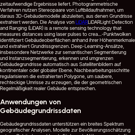
zeitaufwendige Ergebnisse liefert. Photogrammetrische
Verfahren nutzen Stereopaare von Luftbildaufnahmen, um
daraus 3D-Gebäudemodelle abzuleiten, aus denen Grundrisse
extrahiert werden. Die Analyse von
LiDAR
LiDAR
Light Detection
and Ranging (LiDAR) is a remote sensing technology that
measures distances using laser pulses to crea...
-Punktwolken
identifiziert Gebäudeoberflächen anhand ihrer Höhenmerkmale
und extrahiert Grundrissgrenzen. Deep-Learning-Ansätze,
insbesondere Netzwerke zur semantischen Segmentierung
und Instanzsegmentierung, erkennen und umgrenzen
Gebäudegrundrisse automatisch aus Satellitenbildern auf
kontinentaler oder globaler Ebene. Nachbearbeitungsschritte
regularisieren die extrahierten Polygone, um saubere,
rechteckige Umrisse zu erzeugen, die der geometrischen
Regelmäßigkeit realer Gebäude entsprechen.
Anwendungen von
Gebäudegrundrissdaten
Gebäudegrundrissdaten unterstützen ein breites Spektrum
geografischer Analysen. Modelle zur Bevölkerungsschätzung