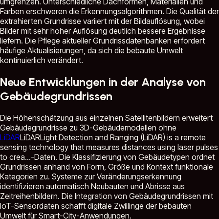
umgrenzen. Unterschiedliche Dachformen, Materialien und
Farben erschweren die Erkennungsalgorithmen. Die Qualität der
extrahierten Grundrisse variiert mit der Bildauflösung, wobei
Bilder mit sehr hoher Auflösung deutlich bessere Ergebnisse
liefern. Die Pflege aktueller Grundrissdatenbanken erfordert
häufige Aktualisierungen, da sich die bebaute Umwelt
kontinuierlich verändert.
Neue Entwicklungen in der Analyse von
Gebäudegrundrissen
Die Höhenschätzung aus einzelnen Satellitenbildern erweitert
Gebäudegrundrisse zu 3D-Gebäudemodellen ohne
LiDAR
LiDAR
Light Detection and Ranging (LiDAR) is a remote
sensing technology that measures distances using laser pulses
to crea...
-Daten. Die Klassifizierung von Gebäudetypen ordnet
Grundrissen anhand von Form, Größe und Kontext funktionale
Kategorien zu. Systeme zur Veränderungserkennung
identifizieren automatisch Neubauten und Abrisse aus
Zeitreihenbildern. Die Integration von Gebäudegrundrissen mit
IoT-Sensordaten schafft digitale Zwillinge der bebauten
Umwelt für Smart-City-Anwendungen.