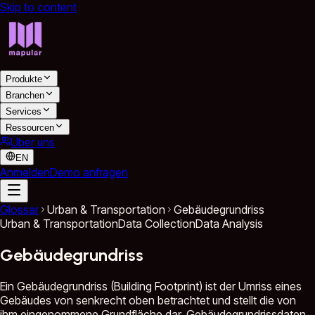
Skip to content
Produkte
Branchen
Services
Ressourcen
Über uns
EN
Anmelden
Demo anfragen
Glossar
Urban & Transportation
Gebäudegrundriss
Urban & Transportation
Data Collection
Data Analysis
Gebäudegrundriss
Ein Gebäudegrundriss (Building Footprint) ist der Umriss eines
Gebäudes von senkrecht oben betrachtet und stellt die von
ihm eingenommene Grundfläche dar. Gebäudegrundrissdaten