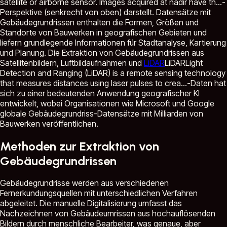
satellite or airborne sensor. Images acquired at nadir have th...
-
Perspektive (senkrecht von oben) darstellt. Datensätze mit
Gebäudegrundrissen enthalten die Formen, Größen und
Standorte von Bauwerken in geografischen Gebieten und
liefern grundlegende Informationen für Stadtanalyse, Kartierung
und Planung. Die Extraktion von Gebäudegrundrissen aus
Satellitenbildern, Luftbildaufnahmen und
LiDAR
LiDAR
Light
Detection and Ranging (LiDAR) is a remote sensing technology
that measures distances using laser pulses to crea...
-Daten hat
sich zu einer bedeutenden Anwendung geografischer KI
entwickelt, wobei Organisationen wie Microsoft und Google
globale Gebäudegrundriss-Datensätze mit Milliarden von
Bauwerken veröffentlichen.
Methoden zur Extraktion von
Gebäudegrundrissen
Gebäudegrundrisse werden aus verschiedenen
Fernerkundungsquellen mit unterschiedlichen Verfahren
abgeleitet. Die manuelle Digitalisierung umfasst das
Nachzeichnen von Gebäudeumrissen aus hochauflösenden
Bildern durch menschliche Bearbeiter, was genaue, aber