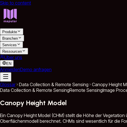
Skip to content
Produkte
Branchen
Services
Ressourcen
Über uns
EN
Anmelden
Demo anfragen
Glossar
Data Collection & Remote Sensing
Canopy Height M
Data Collection & Remote Sensing
Remote Sensing
Image Proc
Canopy Height Model
Ein Canopy Height Model (CHM) stellt die Höhe der Vegetation ü
Oberflächenmodell berechnet. CHMs sind wesentlich für die F