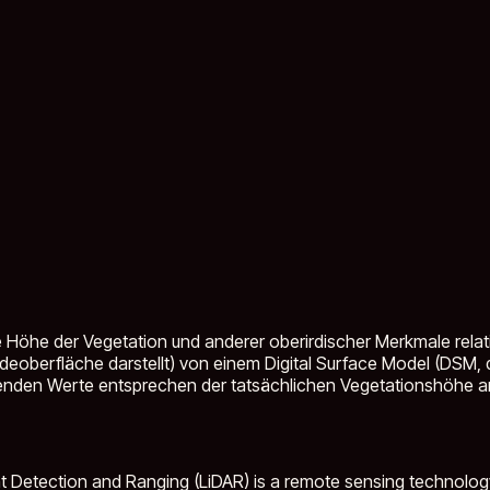
 Höhe der Vegetation und anderer oberirdischer Merkmale relativ
ändeoberfläche darstellt) von einem Digital Surface Model (DS
renden Werte entsprechen der tatsächlichen Vegetationshöhe an 
ht Detection and Ranging (LiDAR) is a remote sensing technology