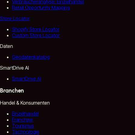
Verbraucheranalyse: Einzelhandel
Retail Opportunity Mapping
Store Locator
Shopify Store Locator
Custom Store Locator
Daten
Geodatenkatalog
SmartDrive AI
SmartDrive AI
Branchen
Handel & Konsumenten
Einzelhandel
Franchise
Tourismus
Technologie