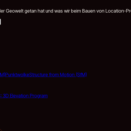
in der Geowelt getan hat und was wir beim Bauen von Location-P
TM)
Punktwolke
Structure from Motion (SfM)
 3D Elevation Program