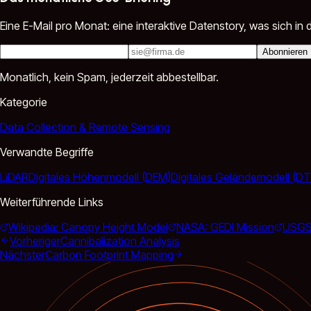
Eine E-Mail pro Monat: eine interaktive Datenstory, was sich 
Abonnieren
Monatlich, kein Spam, jederzeit abbestellbar.
Kategorie
Data Collection & Remote Sensing
Verwandte Begriffe
LiDAR
Digitales Höhenmodell (DEM)
Digitales Geländemodell (D
Weiterführende Links
Wikipedia: Canopy Height Model
NASA: GEDI Mission
USGS:
Vorheriger
Cannibalization Analysis
Nächster
Carbon Footprint Mapping