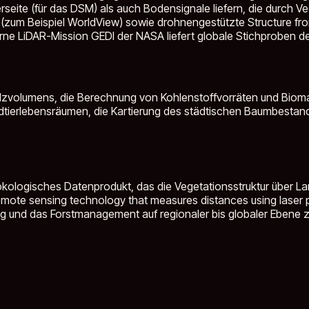
ite (für das DSM) als auch Bodensignale liefern, die durch Veg
 (zum Beispiel WorldView) sowie drohnengestützte Structure f
ne LiDAR-Mission GEDI der NASA liefert globale Stichproben d
zvolumens, die Berechnung von Kohlenstoffvorräten und Biomass
dtierlebensräumen, die Kartierung des städtischen Baumbestand
kologisches Datenprodukt, das die Vegetationsstruktur über Lan
emote sensing technology that measures distances using laser pu
ng und das Forstmanagement auf regionaler bis globaler Eben