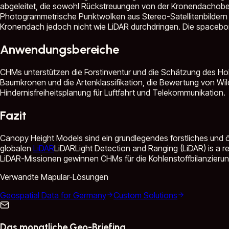
abgeleitet, die sowohl Rückstreuungen von der Kronendachoberse
Photogrammetrische Punktwolken aus Stereo-Satellitenbildern
Kronendach jedoch nicht wie LiDAR durchdringen. Die spacebor
Anwendungsbereiche
CHMs unterstützen die Forstinventur und die Schätzung des Hol
Baumkronen und die Artenklassifikation, die Bewertung von Wil
Hindernisfreiheitsplanung für Luftfahrt und Telekommunikation.
Fazit
Canopy Height Models sind ein grundlegendes forstliches und ö
globalen
LiDAR
LiDAR
Light Detection and Ranging (LiDAR) is a r
LiDAR-Missionen gewinnen CHMs für die Kohlenstoffbilanzieru
Verwandte Mapular-Lösungen
Geospatial Data for Germany
Custom Solutions
Das monatliche Geo-Briefing