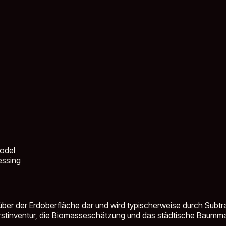
odel
essing
ber der Erdoberfläche dar und wird typischerweise durch Subtra
orstinventur, die Biomasseschätzung und das städtische Baum