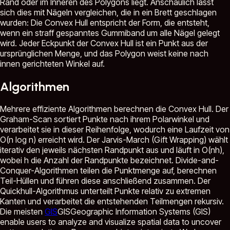
Rand oder im Inneren des Polygons liegt. Anschaulich lässt
sich dies mit Nägeln vergleichen, die in ein Brett geschlagen
wurden: Die Convex Hull entspricht der Form, die entsteht,
wenn ein straff gespanntes Gummiband um alle Nägel gelegt
wird. Jeder Eckpunkt der Convex Hull ist ein Punkt aus der
ursprünglichen Menge, und das Polygon weist keine nach
innen gerichteten Winkel auf.
Algorithmen
Mehrere effiziente Algorithmen berechnen die Convex Hull. Der
Graham-Scan sortiert Punkte nach ihrem Polarwinkel und
verarbeitet sie in dieser Reihenfolge, wodurch eine Laufzeit von
O(n log n) erreicht wird. Der Jarvis-March (Gift Wrapping) wählt
iterativ den jeweils nächsten Randpunkt aus und läuft in O(nh),
wobei h die Anzahl der Randpunkte bezeichnet. Divide-and-
Conquer-Algorithmen teilen die Punktmenge auf, berechnen
Teil-Hüllen und führen diese anschließend zusammen. Der
Quickhull-Algorithmus unterteilt Punkte relativ zu extremen
Kanten und verarbeitet die entstehenden Teilmengen rekursiv.
Die meisten
GIS
GIS
Geographic Information Systems (GIS)
enable users to analyze and visualize spatial data to uncover