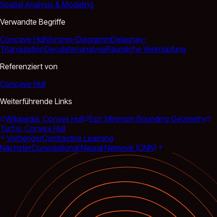
Spatial Analysis & Modeling
Verwandte Begriffe
Concave Hull
Voronoi-Diagramm
Delaunay-
Triangulation
Geodatenanalyse
Räumliche Verknüpfung
Referenziert von
Concave Hull
Weiterführende Links
Wikipedia: Convex Hull
Esri: Minimum Bounding Geometry
Turf.js: Convex Hull
Vorheriger
Contrastive Learning
Nächster
Convolutional Neural Network (CNN)