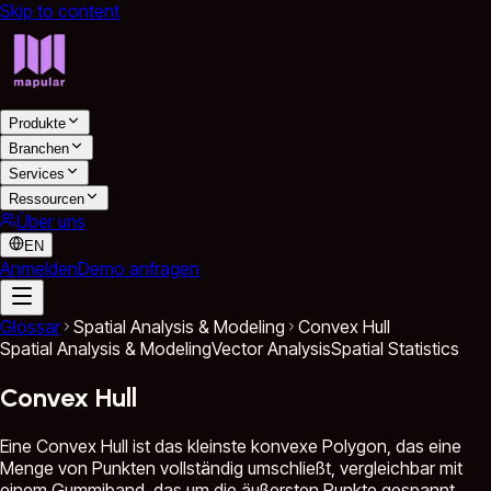
Skip to content
Produkte
Branchen
Services
Ressourcen
Über uns
EN
Anmelden
Demo anfragen
Glossar
Spatial Analysis & Modeling
Convex Hull
Spatial Analysis & Modeling
Vector Analysis
Spatial Statistics
Convex Hull
Eine Convex Hull ist das kleinste konvexe Polygon, das eine
Menge von Punkten vollständig umschließt, vergleichbar mit
einem Gummiband, das um die äußersten Punkte gespannt