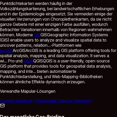
Punktdichtekarten werden häufig in der
Volkszählungskartierung, bei landwirtschaftlichen Erhebungen
und in der Epidemiologie eingesetzt. Sie vermeiden einige der
visuellen Verzerrungen von Choroplethenkarten, da sie nicht
ganze Gebiete mit einer einzigen Farbe ausfüllen, wodurch
Betrachter Variationen innerhalb von Regionen wahrnehmen
können. Moderne
GIS
GIS
Geographic Information Systems
(GIS) enable users to analyze and visualize spatial data to
uncover patterns, relation...
-Plattformen wie
ArcGIS
ArcGIS
ArcGIS is a leading GIS platform offering tools for
spatial analysis, mapping, and data visualization. It serves a
wi...
Pro und
QGIS
QGIS
QGIS is a user-friendly, open-source
GIS platform that provides tools for geospatial data analysis,
mapping, and inte...
bieten automatisierte
Punktdichtedarstellung, und Web-Mapping-Bibliotheken
können ähnliche Effekte dynamisch erzeugen.
Verwandte Mapular-Lösungen
Custom Solutions
Geospatial Data for Germany
Das monatliche Geo-Briefing