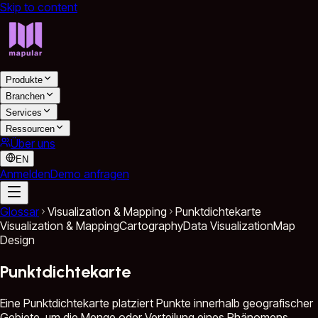
Skip to content
Produkte
Branchen
Services
Ressourcen
Über uns
EN
Anmelden
Demo anfragen
Glossar
Visualization & Mapping
Punktdichtekarte
Visualization & Mapping
Cartography
Data Visualization
Map
Design
Punktdichtekarte
Eine Punktdichtekarte platziert Punkte innerhalb geografischer
Gebiete, um die Menge oder Verteilung eines Phänomens