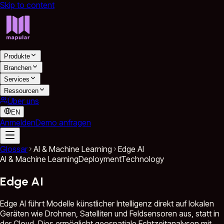
Skip to content
Produkte
Branchen
Services
Ressourcen
Über uns
EN
Anmelden
Demo anfragen
Glossar
AI & Machine Learning
Edge AI
AI & Machine Learning
Deployment
Technology
Edge AI
Edge AI führt Modelle künstlicher Intelligenz direkt auf lokalen
Geräten wie Drohnen, Satelliten und Feldsensoren aus, statt in
der Cloud. Dies ermöglicht geospatiale Echtzeitanalysen mit