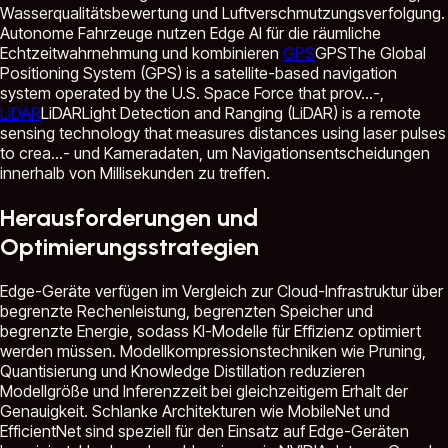
Wasserqualitätsbewertung und Luftverschmutzungsverfolgung.
Autonome Fahrzeuge nutzen Edge AI für die räumliche
Echtzeitwahrnehmung und kombinieren
GPS
GPS
The Global
Positioning System (GPS) is a satellite-based navigation
system operated by the U.S. Space Force that prov...
-,
LiDAR
LiDAR
Light Detection and Ranging (LiDAR) is a remote
sensing technology that measures distances using laser pulses
to crea...
- und Kameradaten, um Navigationsentscheidungen
innerhalb von Millisekunden zu treffen.
Herausforderungen und
Optimierungsstrategien
Edge-Geräte verfügen im Vergleich zur Cloud-Infrastruktur über
begrenzte Rechenleistung, begrenzten Speicher und
begrenzte Energie, sodass KI-Modelle für Effizienz optimiert
werden müssen. Modellkompressionstechniken wie Pruning,
Quantisierung und Knowledge Distillation reduzieren
Modellgröße und Inferenzzeit bei gleichzeitigem Erhalt der
Genauigkeit. Schlanke Architekturen wie MobileNet und
EfficientNet sind speziell für den Einsatz auf Edge-Geräten