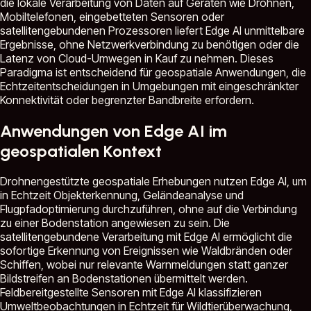
die lokale Verarbeitung von Daten auf Geräten wie Drohnen,
Mobiltelefonen, eingebetteten Sensoren oder
satellitengebundenen Prozessoren liefert Edge AI unmittelbare
Ergebnisse, ohne Netzwerkverbindung zu benötigen oder die
Latenz von Cloud-Umwegen in Kauf zu nehmen. Dieses
Paradigma ist entscheidend für geospatiale Anwendungen, die
Echtzeitentscheidungen in Umgebungen mit eingeschränkter
Konnektivität oder begrenzter Bandbreite erfordern.
Anwendungen von Edge AI im
geospatialen Kontext
Drohnengestützte geospatiale Erhebungen nutzen Edge AI, um
in Echtzeit Objekterkennung, Geländeanalyse und
Flugpfadoptimierung durchzuführen, ohne auf die Verbindung
zu einer Bodenstation angewiesen zu sein. Die
satellitengebundene Verarbeitung mit Edge AI ermöglicht die
sofortige Erkennung von Ereignissen wie Waldbränden oder
Schiffen, wobei nur relevante Warnmeldungen statt ganzer
Bildstreifen an Bodenstationen übermittelt werden.
Feldbereitgestellte Sensoren mit Edge AI klassifizieren
Umweltbeobachtungen in Echtzeit für Wildtierüberwachung,