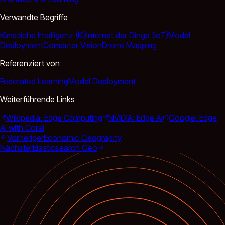
Verwandte Begriffe
Künstliche Intelligenz (KI)
Internet der Dinge (IoT)
Model
Deployment
Computer Vision
Drone Mapping
Referenziert von
Federated Learning
Model Deployment
Weiterführende Links
Wikipedia: Edge Computing
NVIDIA: Edge AI
Google: Edge
AI with Coral
Vorheriger
Economic Geography
Nächster
Elasticsearch Geo