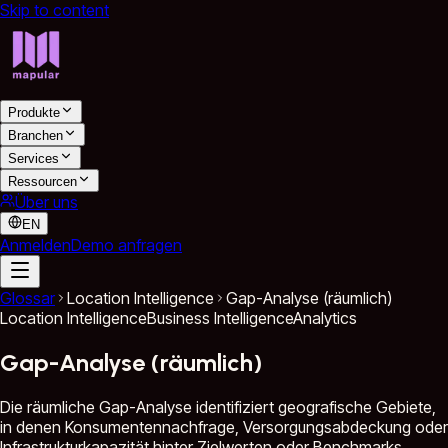
Skip to content
Produkte
Branchen
Services
Ressourcen
Über uns
EN
Anmelden
Demo anfragen
Glossar
Location Intelligence
Gap-Analyse (räumlich)
Location Intelligence
Business Intelligence
Analytics
Gap-Analyse (räumlich)
Die räumliche Gap-Analyse identifiziert geografische Gebiete,
in denen Konsumentennachfrage, Versorgungsabdeckung oder
Infrastrukturkapazität hinter Zielwerten oder Benchmarks