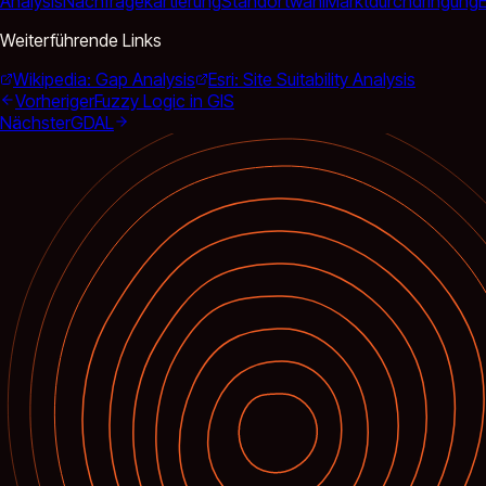
Analysis
Nachfragekartierung
Standortwahl
Marktdurchdringung
Weiterführende Links
Wikipedia: Gap Analysis
Esri: Site Suitability Analysis
Vorheriger
Fuzzy Logic in GIS
Nächster
GDAL