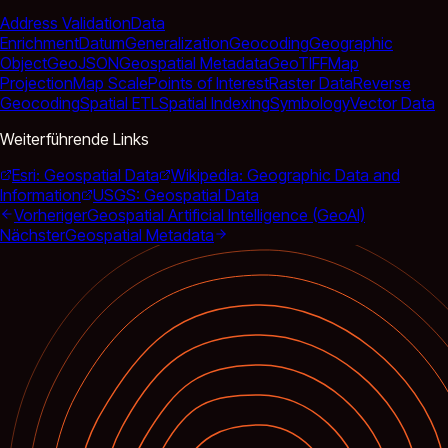
Address Validation
Data
Enrichment
Datum
Generalization
Geocoding
Geographic
Object
GeoJSON
Geospatial Metadata
GeoTIFF
Map
Projection
Map Scale
Points of Interest
Raster Data
Reverse
Geocoding
Spatial ETL
Spatial Indexing
Symbology
Vector Data
Weiterführende Links
Esri: Geospatial Data
Wikipedia: Geographic Data and
Information
USGS: Geospatial Data
Vorheriger
Geospatial Artificial Intelligence (GeoAI)
Nächster
Geospatial Metadata