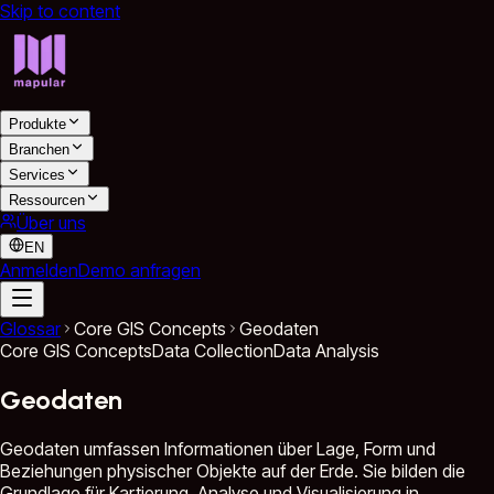
Skip to content
Produkte
Branchen
Services
Ressourcen
Über uns
EN
Anmelden
Demo anfragen
Glossar
Core GIS Concepts
Geodaten
Core GIS Concepts
Data Collection
Data Analysis
Geodaten
Geodaten umfassen Informationen über Lage, Form und
Beziehungen physischer Objekte auf der Erde. Sie bilden die
Grundlage für Kartierung, Analyse und Visualisierung in