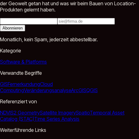
der Geowelt getan hat und was wir beim Bauen von Location-
Produkten gelernt haben.
Abonnieren
Monatlich, kein Spam, jederzeit abbestellbar.
Kategorie
Software & Platforms
Verwandte Begriffe
GIS
Fernerkundung
Cloud
Computing
Veränderungsanalyse
ArcGIS
QGIS
Referenziert von
NDVI
S2 Geometry
Satellite Imagery
SpatioTemporal Asset
Catalog (STAC)
Time Series Analysis
Weiterführende Links