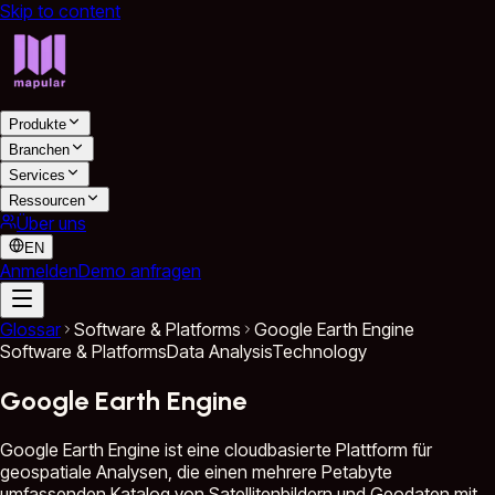
Skip to content
Produkte
Branchen
Services
Ressourcen
Über uns
EN
Anmelden
Demo anfragen
Glossar
Software & Platforms
Google Earth Engine
Software & Platforms
Data Analysis
Technology
Google Earth Engine
Google Earth Engine ist eine cloudbasierte Plattform für
geospatiale Analysen, die einen mehrere Petabyte
umfassenden Katalog von Satellitenbildern und Geodaten mit