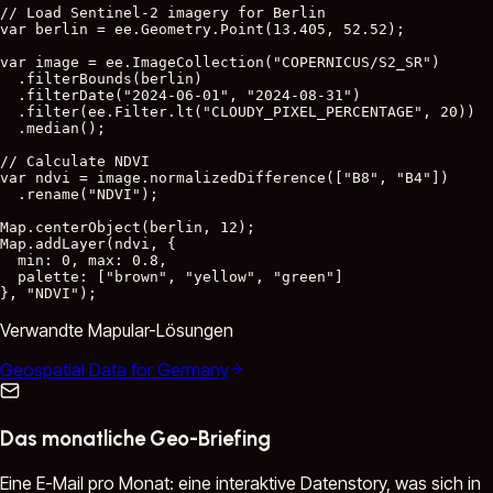
// Load Sentinel-2 imagery for Berlin

var berlin = ee.Geometry.Point(13.405, 52.52);

var image = ee.ImageCollection("COPERNICUS/S2_SR")

  .filterBounds(berlin)

  .filterDate("2024-06-01", "2024-08-31")

  .filter(ee.Filter.lt("CLOUDY_PIXEL_PERCENTAGE", 20))

  .median();

// Calculate NDVI

var ndvi = image.normalizedDifference(["B8", "B4"])

  .rename("NDVI");

Map.centerObject(berlin, 12);

Map.addLayer(ndvi, {

  min: 0, max: 0.8,

  palette: ["brown", "yellow", "green"]

}, "NDVI");
Verwandte Mapular-Lösungen
Geospatial Data for Germany
Das monatliche Geo-Briefing
Eine E-Mail pro Monat: eine interaktive Datenstory, was sich in