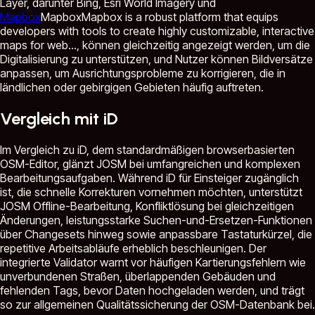
Layer, darunter Bing, Esri World Imagery und
Mapbox
Mapbox
Mapbox is a robust platform that equips
developers with tools to create highly customizable, interactive
maps for web...
, können gleichzeitig angezeigt werden, um die
Digitalisierung zu unterstützen, und Nutzer können Bildversätze
anpassen, um Ausrichtungsprobleme zu korrigieren, die in
ländlichen oder gebirgigen Gebieten häufig auftreten.
Vergleich mit iD
Im Vergleich zu iD, dem standardmäßigen browserbasierten
OSM-Editor, glänzt JOSM bei umfangreichen und komplexen
Bearbeitungsaufgaben. Während iD für Einsteiger zugänglich
ist, die schnelle Korrekturen vornehmen möchten, unterstützt
JOSM Offline-Bearbeitung, Konfliktlösung bei gleichzeitigen
Änderungen, leistungsstarke Suchen-und-Ersetzen-Funktionen
über Changesets hinweg sowie anpassbare Tastaturkürzel, die
repetitive Arbeitsabläufe erheblich beschleunigen. Der
integrierte Validator warnt vor häufigen Kartierungsfehlern wie
unverbundenen Straßen, überlappenden Gebäuden und
fehlenden Tags, bevor Daten hochgeladen werden, und trägt
so zur allgemeinen Qualitätssicherung der OSM-Datenbank bei.