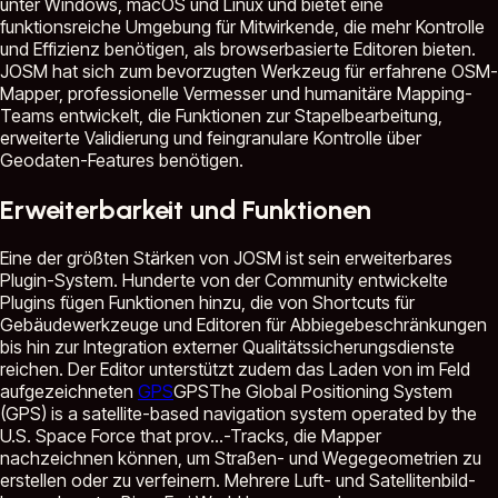
unter Windows, macOS und Linux und bietet eine
funktionsreiche Umgebung für Mitwirkende, die mehr Kontrolle
und Effizienz benötigen, als browserbasierte Editoren bieten.
JOSM hat sich zum bevorzugten Werkzeug für erfahrene OSM-
Mapper, professionelle Vermesser und humanitäre Mapping-
Teams entwickelt, die Funktionen zur Stapelbearbeitung,
erweiterte Validierung und feingranulare Kontrolle über
Geodaten-Features benötigen.
Erweiterbarkeit und Funktionen
Eine der größten Stärken von JOSM ist sein erweiterbares
Plugin-System. Hunderte von der Community entwickelte
Plugins fügen Funktionen hinzu, die von Shortcuts für
Gebäudewerkzeuge und Editoren für Abbiegebeschränkungen
bis hin zur Integration externer Qualitätssicherungsdienste
reichen. Der Editor unterstützt zudem das Laden von im Feld
aufgezeichneten
GPS
GPS
The Global Positioning System
(GPS) is a satellite-based navigation system operated by the
U.S. Space Force that prov...
-Tracks, die Mapper
nachzeichnen können, um Straßen- und Wegegeometrien zu
erstellen oder zu verfeinern. Mehrere Luft- und Satellitenbild-