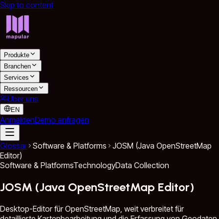
Skip to content
Produkte
Branchen
Services
Ressourcen
Über uns
EN
Anmelden
Demo anfragen
Glossar
Software & Platforms
JOSM (Java OpenStreetMap
Editor)
Software & Platforms
Technology
Data Collection
JOSM (Java OpenStreetMap Editor)
Desktop-Editor für OpenStreetMap, weit verbreitet für
detaillierte Kartenbearbeitung und die Erfassung von Geodaten.