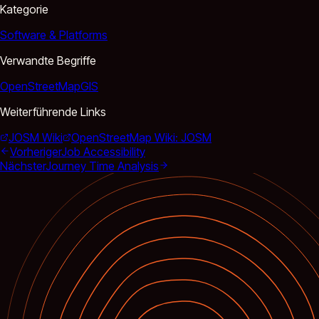
Kategorie
Software & Platforms
Verwandte Begriffe
OpenStreetMap
GIS
Weiterführende Links
JOSM Wiki
OpenStreetMap Wiki: JOSM
Vorheriger
Job Accessibility
Nächster
Journey Time Analysis