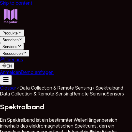
Skip to content
Produkte
Branchen
Services
Ressourcen
Über uns
EN
Anmelden
Demo anfragen
Glossar
Data Collection & Remote Sensing
Spektralband
Data Collection & Remote Sensing
Remote Sensing
Sensors
Spektralband
Ein Spektralband ist ein bestimmter Wellenlängenbereich
innerhalb des elektromagnetischen Spektrums, den ein
Fernerkundungssensor erfasst. Unterschiedliche Bänder