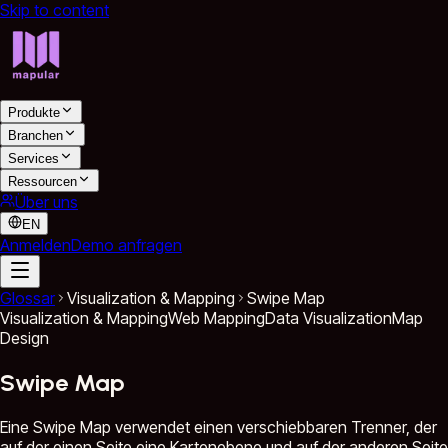
Skip to content
Produkte
Branchen
Services
Ressourcen
Über uns
EN
Anmelden
Demo anfragen
Glossar
Visualization & Mapping
Swipe Map
Visualization & Mapping
Web Mapping
Data Visualization
Map
Design
Swipe Map
Eine Swipe Map verwendet einen verschiebbaren Trenner, der
auf der einen Seite eine Kartenebene und auf der anderen Seite