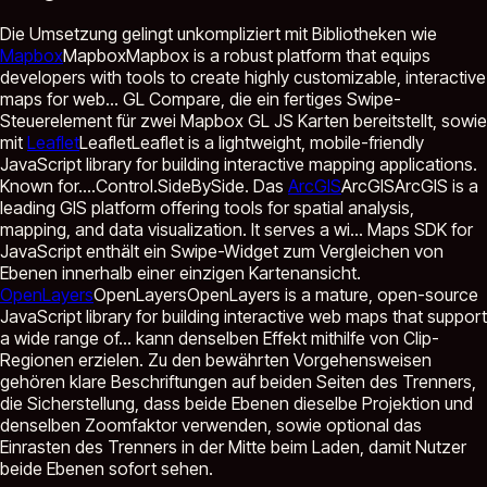
Die Umsetzung gelingt unkompliziert mit Bibliotheken wie
Mapbox
Mapbox
Mapbox is a robust platform that equips
developers with tools to create highly customizable, interactive
maps for web...
GL Compare, die ein fertiges Swipe-
Steuerelement für zwei Mapbox GL JS Karten bereitstellt, sowie
mit
Leaflet
Leaflet
Leaflet is a lightweight, mobile-friendly
JavaScript library for building interactive mapping applications.
Known for...
.Control.SideBySide. Das
ArcGIS
ArcGIS
ArcGIS is a
leading GIS platform offering tools for spatial analysis,
mapping, and data visualization. It serves a wi...
Maps SDK for
JavaScript enthält ein Swipe-Widget zum Vergleichen von
Ebenen innerhalb einer einzigen Kartenansicht.
OpenLayers
OpenLayers
OpenLayers is a mature, open-source
JavaScript library for building interactive web maps that support
a wide range of...
kann denselben Effekt mithilfe von Clip-
Regionen erzielen. Zu den bewährten Vorgehensweisen
gehören klare Beschriftungen auf beiden Seiten des Trenners,
die Sicherstellung, dass beide Ebenen dieselbe Projektion und
denselben Zoomfaktor verwenden, sowie optional das
Einrasten des Trenners in der Mitte beim Laden, damit Nutzer
beide Ebenen sofort sehen.