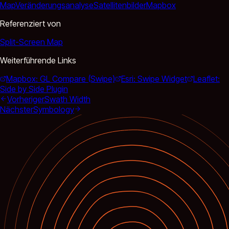
Map
Veränderungsanalyse
Satellitenbilder
Mapbox
Referenziert von
Split-Screen Map
Weiterführende Links
Mapbox: GL Compare (Swipe)
Esri: Swipe Widget
Leaflet:
Side by Side Plugin
Vorheriger
Swath Width
Nächster
Symbology