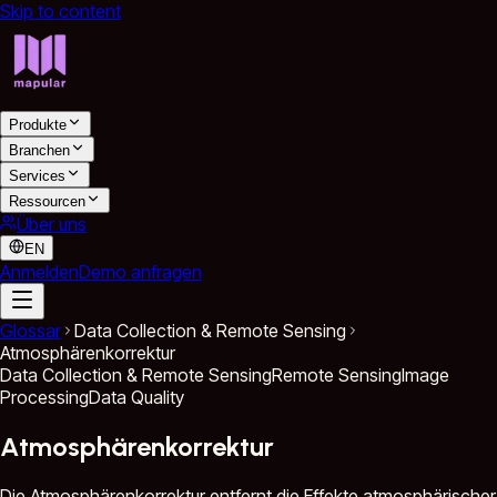
Skip to content
Produkte
Branchen
Services
Ressourcen
Über uns
EN
Anmelden
Demo anfragen
Glossar
Data Collection & Remote Sensing
Atmosphärenkorrektur
Data Collection & Remote Sensing
Remote Sensing
Image
Processing
Data Quality
Atmosphärenkorrektur
Die Atmosphärenkorrektur entfernt die Effekte atmosphärischer