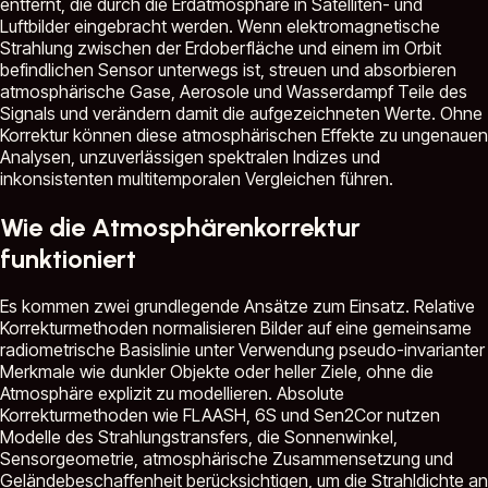
entfernt, die durch die Erdatmosphäre in Satelliten- und
Luftbilder eingebracht werden. Wenn elektromagnetische
Strahlung zwischen der Erdoberfläche und einem im Orbit
befindlichen Sensor unterwegs ist, streuen und absorbieren
atmosphärische Gase, Aerosole und Wasserdampf Teile des
Signals und verändern damit die aufgezeichneten Werte. Ohne
Korrektur können diese atmosphärischen Effekte zu ungenauen
Analysen, unzuverlässigen spektralen Indizes und
inkonsistenten multitemporalen Vergleichen führen.
Wie die Atmosphärenkorrektur
funktioniert
Es kommen zwei grundlegende Ansätze zum Einsatz. Relative
Korrekturmethoden normalisieren Bilder auf eine gemeinsame
radiometrische Basislinie unter Verwendung pseudo-invarianter
Merkmale wie dunkler Objekte oder heller Ziele, ohne die
Atmosphäre explizit zu modellieren. Absolute
Korrekturmethoden wie FLAASH, 6S und Sen2Cor nutzen
Modelle des Strahlungstransfers, die Sonnenwinkel,
Sensorgeometrie, atmosphärische Zusammensetzung und
Geländebeschaffenheit berücksichtigen, um die Strahldichte an