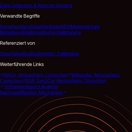
Data Collection & Remote Sensing
Verwandte Begriffe
Fernerkundung
Satellitenbilder
NDVI
Multispektrale
Bildgebung
Radiometrische Kalibrierung
Referenziert von
Cloud Masking
Radiometric Calibration
Weiterführende Links
NASA: Atmospheric Correction
Wikipedia: Atmospheric
Correction
ESA: Sen2Cor Atmospheric Correction
Vorheriger
Aspect Analysis
Nächster
Attention Mechanism