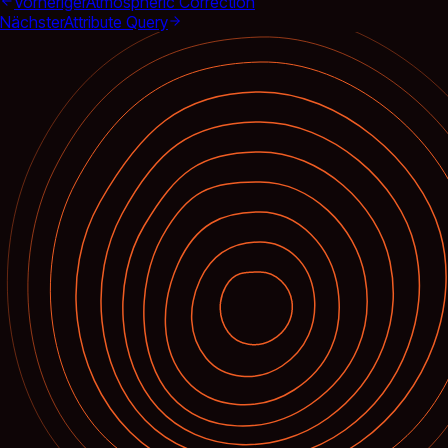
Vorheriger
Atmospheric Correction
Nächster
Attribute Query