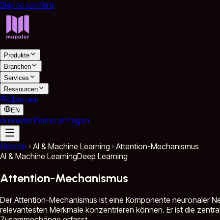
Skip to content
Produkte
Branchen
Services
Ressourcen
Über uns
EN
Anmelden
Demo anfragen
Glossar
AI & Machine Learning
Attention-Mechanismus
AI & Machine Learning
Deep Learning
Attention-Mechanismus
Der Attention-Mechanismus ist eine Komponente neuronaler Netz
relevantesten Merkmale konzentrieren können. Er ist die zentra
Zusammenhänge erfasst.