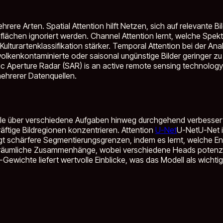
re Arten. Spatial Attention hilft Netzen, sich auf relevante Bi
hen ignoriert werden. Channel Attention lernt, welche Spektr
ulturartenklassifikation stärker. Temporal Attention bei der Ana
olkenkontaminierte oder saisonal ungünstige Bilder geringer z
ic Aperture Radar (SAR) is an active remote sensing technology 
hrerer Datenquellen.
le über verschiedene Aufgaben hinweg durchgehend verbessert.
räftige Bildregionen konzentrieren. Attention
U-Net
U-Net
U-Net 
t schärfere Segmentierungsgrenzen, indem es lernt, welche E
he räumliche Zusammenhänge, wobei verschiedene Heads potenziel
-Gewichte liefert wertvolle Einblicke, was das Modell als wichti