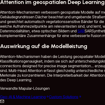
Attention im geospatialen Deep Learning
Attention-Mechanismen verbessern geospatiale Modelle auf mehre
Gebäudegrundrissen Dächer beachtet und umgebende Straßenfläc
und gewichtet automatisch vegetationssensitive Bänder für die K
welche Aufnahmezeitpunkte am relevantesten sind, und lernt, w
Datenmodalitäten, etwa optischen Bildern und
SAR
SAR
Synthet
komplementäre Zusammenhänge für eine verbesserte Fusion me
Auswirkung auf die Modellleistung
Attention-Mechanismen haben die Leistung geospatialer Model
Klassifikationsgenauigkeit, indem sie sich auf unterscheidungsk
connections designed for precise image segmentation...
erzeug
sind. Multi-Head Attention erfasst gleichzeitig unterschiedlic
Merkmale zu konzentrieren. Die Interpretierbarkeit der Attention
des Deep Learning.
Verwandte Mapular-Lösungen
Geo-AI & Machine Learning
Custom Solutions