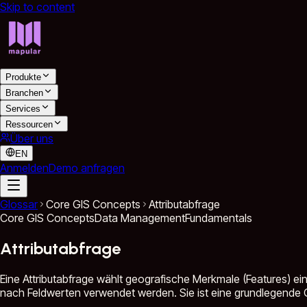
Skip to content
Produkte
Branchen
Services
Ressourcen
Über uns
EN
Anmelden
Demo anfragen
Glossar
Core GIS Concepts
Attributabfrage
Core GIS Concepts
Data Management
Fundamentals
Attributabfrage
Eine Attributabfrage wählt geografische Merkmale (Features) e
nach Feldwerten verwendet werden. Sie ist eine grundlegende G