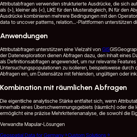
Attributabfragen verwenden strukturierte Ausdrücke, die sich a
als (>), kleiner als (<), LIKE für den Musterabgleich, IN für d
Ausdrücke kombinieren mehrere Bedingungen mit den Operato
data to uncover patterns, relation...
-Plattformen unterstützen d
Anwendungen
Attributabfragen unterstützen eine Vielzahl von
GIS
GIS
Geographi
der Datenexploration dienen Abfragen dazu, den Inhalt eines D
als Definitionsabfragen angewendet, um nur relevante Features
Untersuchungspopulationen zu isolieren, beispielsweise durch 
Abfragen ein, um Datensätze mit fehlenden, ungültigen oder ink
Kombination mit räumlichen Abfragen
Die eigentliche analytische Stärke entfaltet sich, wenn Attribut
innerhalb eines Überschwemmungsgebiets (räumlich) oder die Id
ermöglicht eine präzise Mehrkriterienanalyse, die sowohl die E
Verwandte Mapular-Lösungen
Geospatial Data for Germany
Custom Solutions