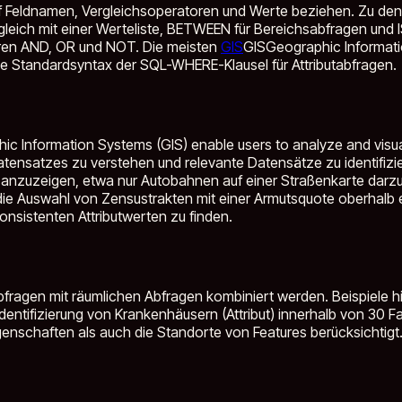
uf Feldnamen, Vergleichsoperatoren und Werte beziehen. Zu den 
en Abgleich mit einer Werteliste, BETWEEN für Bereichsabfragen u
ren AND, OR und NOT. Die meisten
GIS
GIS
Geographic Informatio
ie Standardsyntax der SQL-WHERE-Klausel für Attributabfragen.
c Information Systems (GIS) enable users to analyze and visuali
atensatzes zu verstehen und relevante Datensätze zu identifiz
 anzuzeigen, etwa nur Autobahnen auf einer Straßenkarte darzu
die Auswahl von Zensustrakten mit einer Armutsquote oberhalb 
onsistenten Attributwerten zu finden.
abfragen mit räumlichen Abfragen kombiniert werden. Beispiele hi
entifizierung von Krankenhäusern (Attribut) innerhalb von 30 F
igenschaften als auch die Standorte von Features berücksichtigt