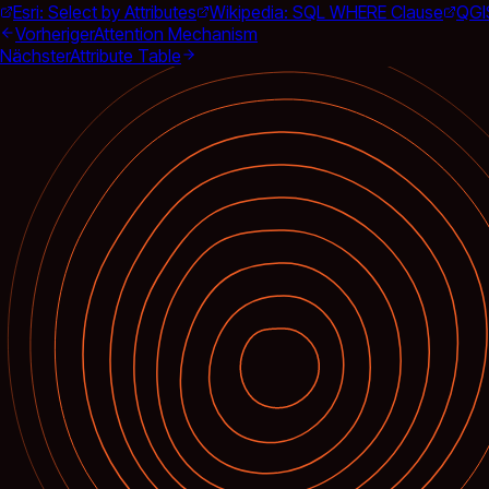
Esri: Select by Attributes
Wikipedia: SQL WHERE Clause
QGIS
Vorheriger
Attention Mechanism
Nächster
Attribute Table