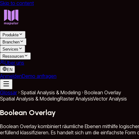
Skip to content
Produkte
Branchen
Services
Ressourcen
Über uns
EN
Anmelden
Demo anfragen
Glossar
Spatial Analysis & Modeling
Boolean Overlay
Spatial Analysis & Modeling
Raster Analysis
Vector Analysis
Boolean Overlay
Boolean Overlay kombiniert räumliche Ebenen mithilfe logischer
erfüllend klassifizieren. Es handelt sich um die einfachste Form