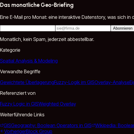
Das monatliche Geo-Briefing
Eine E-Mail pro Monat: eine interaktive Datenstory, was sich 
Abonnieren
Monatlich, kein Spam, jederzeit abbestellbar.
Kategorie
Spatial Analysis & Modeling
Verwandte Begriffe
Gewichtete Überlagerung
Fuzzy-Logik im GIS
Overlay-Analyse
E
Referenziert von
Fuzzy Logic in GIS
Weighted Overlay
Weiterführende Links
GISGeography: Boolean Operators in GIS
Wikipedia: Boolea
Vorheriger
Block Group