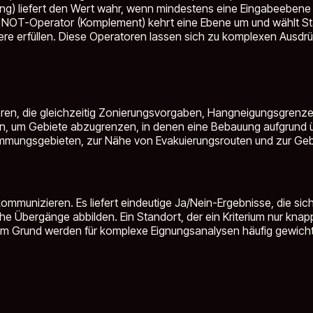
ng) liefert den Wert wahr, wenn mindestens eine Eingabeebene w
r NOT-Operator (Komplement) kehrt eine Ebene um und wählt Stand
ndere erfüllen. Diese Operatoren lassen sich zu komplexen Ausdr
ieren, die gleichzeitig Zonierungsvorgaben, Hangneigungsgrenz
, um Gebiete abzugrenzen, in denen eine Bebauung aufgrund ü
gsgebieten, zur Nähe von Evakuierungsrouten und zur Gebäudea
mmunizieren. Es liefert eindeutige Ja/Nein-Ergebnisse, die sich
he Übergänge abbilden. Ein Standort, der ein Kriterium nur knapp 
sem Grund werden für komplexe Eignungsanalysen häufig gewich