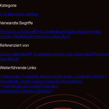
Kategorie
AI & Machine Learning
Verwandte Begriffe
Precision und Recall
F1-Score
Bildklassifikation
Maschinelles
Lernen (ML)
Intersection over Union (IoU)
Referenziert von
Cross-Validation
F1 Score
Intersection over Union (IoU)
Precision
and Recall
Weiterführende Links
Wikipedia: Confusion Matrix
scikit-learn: Confusion Matrix
Google ML Crash Course: Classification Metrics
Vorheriger
Conformal Projection
Nächster
Connected Vehicles