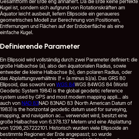
Gesamtform der Erde eng annähert. Da die Erde keine perfekte
Kugel ist, sondern sich aufgrund von Rotationskräften am
Äquator leicht ausbeult, liefern Ellipsoide ein genaueres
geometrisches Modell zur Berechnung von Positionen,
Entfernungen und Flächen auf der Erdoberfläche als eine
einfache Kugel.
Definierende Parameter
Ein Ellipsoid wird vollständig durch zwei Parameter definiert: die
große Halbachse (a), also den äquatorialen Radius, sowie
entweder die kleine Halbachse (b), den polaren Radius, oder
das Abplattungsverhältnis (f = (a minus b)/a). Das GRS 80
Ellipsoid, das sowohl von
WGS 84
WGS 84
WGS 84 (World
Geodetic System 1984) is the global geodetic reference
system used by GPS and most modern mapping appli...
als
auch von
NAD 83
NAD 83
NAD 83 (North American Datum of
1983) is the horizontal geodetic datum used for surveying,
mapping, and navigation ac...
verwendet wird, besitzt eine
große Halbachse von 6.378.137 Metern und eine Abplattung
von 1/298,257222101. Historisch wurden viele Ellipsoide an
bestimmte Regionen der Erde angepasst; so wurde