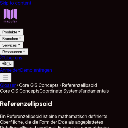
Skip to content
Produkte
Branchen
Services
Ressourcen
Über uns
EN
Anmelden
Demo anfragen
Glossar
Core GIS Concepts
Referenzellipsoid
Core GIS Concepts
Coordinate Systems
Fundamentals
Referenzellipsoid
Ein Referenzellipsoid ist eine mathematisch definierte
Oberfläche, die die Form der Erde als abgeplattetes
Rotationsellipsoid annähert. Er dient als geometrische