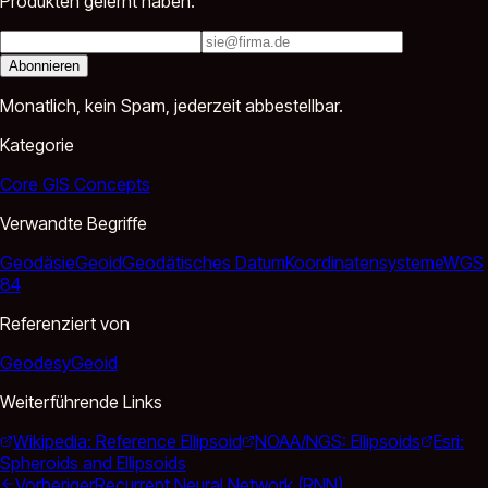
Produkten gelernt haben.
Abonnieren
Monatlich, kein Spam, jederzeit abbestellbar.
Kategorie
Core GIS Concepts
Verwandte Begriffe
Geodäsie
Geoid
Geodätisches Datum
Koordinatensysteme
WGS
84
Referenziert von
Geodesy
Geoid
Weiterführende Links
Wikipedia: Reference Ellipsoid
NOAA/NGS: Ellipsoids
Esri:
Spheroids and Ellipsoids
Vorheriger
Recurrent Neural Network (RNN)