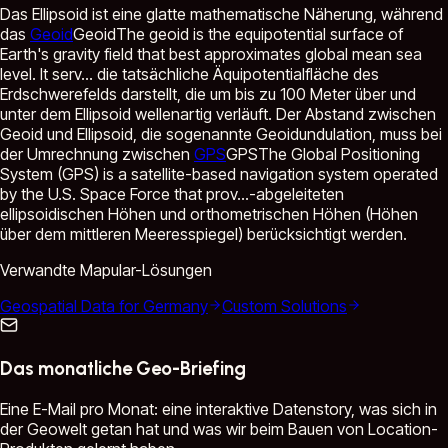
Das Ellipsoid ist eine glatte mathematische Näherung, während
das
Geoid
Geoid
The geoid is the equipotential surface of
Earth's gravity field that best approximates global mean sea
level. It serv...
die tatsächliche Äquipotentialfläche des
Erdschwerefelds darstellt, die um bis zu 100 Meter über und
unter dem Ellipsoid wellenartig verläuft. Der Abstand zwischen
Geoid und Ellipsoid, die sogenannte Geoidundulation, muss bei
der Umrechnung zwischen
GPS
GPS
The Global Positioning
System (GPS) is a satellite-based navigation system operated
by the U.S. Space Force that prov...
-abgeleiteten
ellipsoidischen Höhen und orthometrischen Höhen (Höhen
über dem mittleren Meeresspiegel) berücksichtigt werden.
Verwandte Mapular-Lösungen
Geospatial Data for Germany
Custom Solutions
Das monatliche Geo-Briefing
Eine E-Mail pro Monat: eine interaktive Datenstory, was sich in
der Geowelt getan hat und was wir beim Bauen von Location-