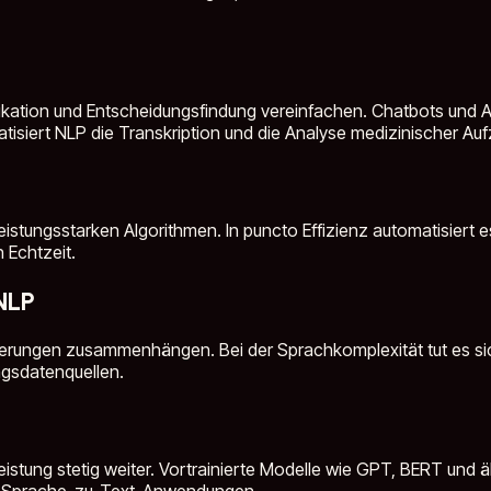
ation und Entscheidungsfindung vereinfachen. Chatbots und As
isiert NLP die Transkription und die Analyse medizinischer Au
istungsstarken Algorithmen. In puncto Effizienz automatisiert 
n Echtzeit.
NLP
derungen zusammenhängen. Bei der Sprachkomplexität tut es si
ngsdatenquellen.
nleistung stetig weiter. Vortrainierte Modelle wie GPT, BERT un
n in Sprache-zu-Text-Anwendungen.