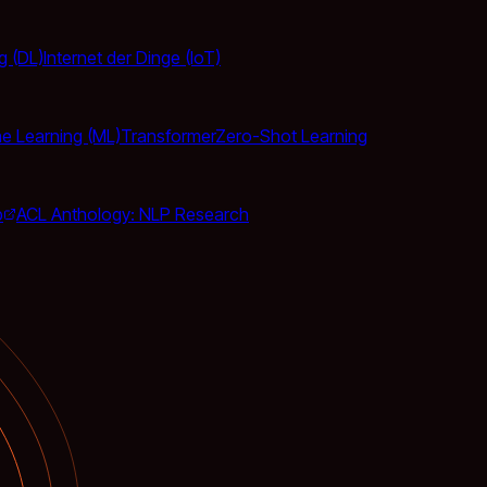
g (DL)
Internet der Dinge (IoT)
e Learning (ML)
Transformer
Zero-Shot Learning
p
ACL Anthology: NLP Research