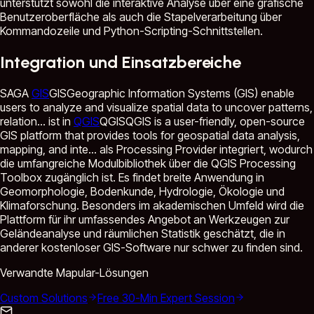
unterstützt sowohl die interaktive Analyse über eine grafische
Benutzeroberfläche als auch die Stapelverarbeitung über
Kommandozeile und Python-Scripting-Schnittstellen.
Integration und Einsatzbereiche
SAGA
GIS
GIS
Geographic Information Systems (GIS) enable
users to analyze and visualize spatial data to uncover patterns,
relation...
ist in
QGIS
QGIS
QGIS is a user-friendly, open-source
GIS platform that provides tools for geospatial data analysis,
mapping, and inte...
als Processing Provider integriert, wodurch
die umfangreiche Modulbibliothek über die QGIS Processing
Toolbox zugänglich ist. Es findet breite Anwendung in
Geomorphologie, Bodenkunde, Hydrologie, Ökologie und
Klimaforschung. Besonders im akademischen Umfeld wird die
Plattform für ihr umfassendes Angebot an Werkzeugen zur
Geländeanalyse und räumlichen Statistik geschätzt, die in
anderer kostenloser GIS-Software nur schwer zu finden sind.
Verwandte Mapular-Lösungen
Custom Solutions
Free 30-Min Expert Session