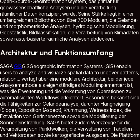
Open-Source-Geoinformationssystem, das primär für
geowissenschaftliche Analysen und die Verarbeitung
räumlicher Daten konzipiert wurde. Seine Stärke liegt in einer
umfangreichen Bibliothek von über 700 Modulen, die Gelände-
und morphometrische Analysen, hydrologische Modellierung,
Geostatistik, Bildklassifikation, die Verarbeitung von Klimadaten
sowie rasterbasierte räumliche Analysen abdecken.
Architektur und Funktionsumfang
SAGA
GIS
GIS
Geographic Information Systems (GIS) enable
users to analyze and visualize spatial data to uncover patterns,
relation...
verfügt über eine modulare Architektur, bei der jede
Analysemethode als eigenständiges Modul implementiert ist,
was die Erweiterung und die Verkettung von Operationen zu
automatisierten Workflows erleichtert. Besonders bekannt sind
die Fähigkeiten zur Geländeanalyse, darunter Hangneigung
(Slope), Exposition (Aspect), Krümmung, Wetness Index, die
Extraktion von Gerinnenetzen sowie die Modellierung der
Sonneneinstrahlung. SAGA bietet zudem Werkzeuge für die
Verarbeitung von Punktwolken, die Verwaltung von Tabellen-
und Vektordaten sowie kartografische Ausgaben. Die Plattform