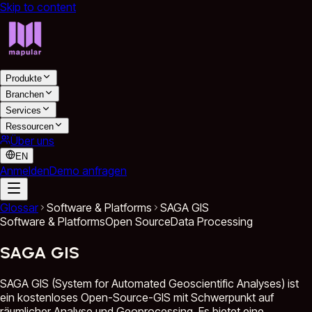
Skip to content
Produkte
Branchen
Services
Ressourcen
Über uns
EN
Anmelden
Demo anfragen
Glossar
Software & Platforms
SAGA GIS
Software & Platforms
Open Source
Data Processing
SAGA GIS
SAGA GIS (System for Automated Geoscientific Analyses) ist
ein kostenloses Open-Source-GIS mit Schwerpunkt auf
räumlicher Analyse und Geoprocessing. Es bietet eine