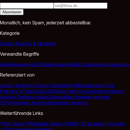
Abonnieren
Monatlich, kein Spam, jederzeit abbestellbar.
Kategorie
Spatial Analysis & Modeling
Verwandte Begriffe
Geländeanalyse
Sichtbarkeitsanalyse
Einzugsgebietsanalyse
Ge
Referenziert von
Aspect Analysis
Contour Generation
Hillshade
Least Cost
Path
Line of Sight
SAGA GIS
Solar Farm Design
Solar Radiation
Analysis
Terrain Analysis
Triangulated Irregular Network
(TIN)
Viewshed Analysis
Watershed Analysis
Weiterführende Links
Esri: Slope
Wikipedia: Slope
USGS: 3D Elevation Program
Vorheriger
Site Selection