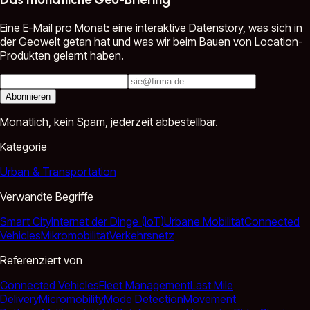
Eine E-Mail pro Monat: eine interaktive Datenstory, was sich in
der Geowelt getan hat und was wir beim Bauen von Location-
Produkten gelernt haben.
Abonnieren
Monatlich, kein Spam, jederzeit abbestellbar.
Kategorie
Urban & Transportation
Verwandte Begriffe
Smart City
Internet der Dinge (IoT)
Urbane Mobilität
Connected
Vehicles
Mikromobilität
Verkehrsnetz
Referenziert von
Connected Vehicles
Fleet Management
Last Mile
Delivery
Micromobility
Mode Detection
Movement