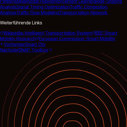
Patterns
Multimodal Hub
Reinforcement Learning
Ride-Sharing
Analysis
Signal Timing Optimization
Traffic Congestion
Analysis
Traffic Flow Modeling
Transportation Network
Weiterführende Links
Wikipedia: Intelligent Transportation System
IEEE: Smart
Mobility Research
European Commission: Smart Mobility
Vorheriger
Smart City
Nächster
SNAP Toolbox