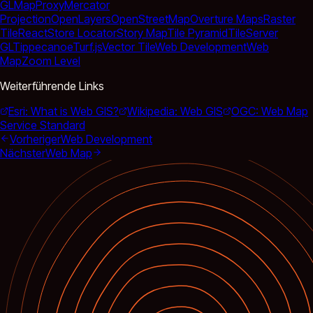
GL
MapProxy
Mercator
Projection
OpenLayers
OpenStreetMap
Overture Maps
Raster
Tile
React
Store Locator
Story Map
Tile Pyramid
TileServer
GL
Tippecanoe
Turf.js
Vector Tile
Web Development
Web
Map
Zoom Level
Weiterführende Links
Esri: What is Web GIS?
Wikipedia: Web GIS
OGC: Web Map
Service Standard
Vorheriger
Web Development
Nächster
Web Map