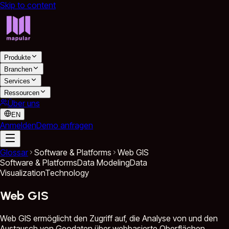
Skip to content
Produkte
Branchen
Services
Ressourcen
Über uns
EN
Anmelden
Demo anfragen
Glossar
Software & Platforms
Web GIS
Software & Platforms
Data Modeling
Data
Visualization
Technology
Web GIS
Web GIS ermöglicht den Zugriff auf, die Analyse von und den
Austausch von Geodaten über webbasierte Oberflächen.