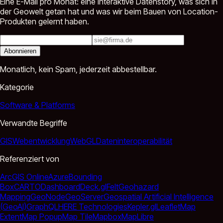
Eine E-Mail pro Monat: eine interaktive Datenstory, was sich in
der Geowelt getan hat und was wir beim Bauen von Location-
Produkten gelernt haben.
Abonnieren
Monatlich, kein Spam, jederzeit abbestellbar.
Kategorie
Software & Platforms
Verwandte Begriffe
GIS
Webentwicklung
WebGL
Dateninteroperabilität
Referenziert von
ArcGIS Online
Azure
Bounding
Box
CARTO
Dashboard
Deck.gl
Felt
Geohazard
Mapping
GeoNode
GeoServer
Geospatial Artificial Intelligence
(GeoAI)
GraphQL
HERE Technologies
Kepler.gl
Leaflet
Map
Extent
Map Popup
Map Tile
Mapbox
MapLibre