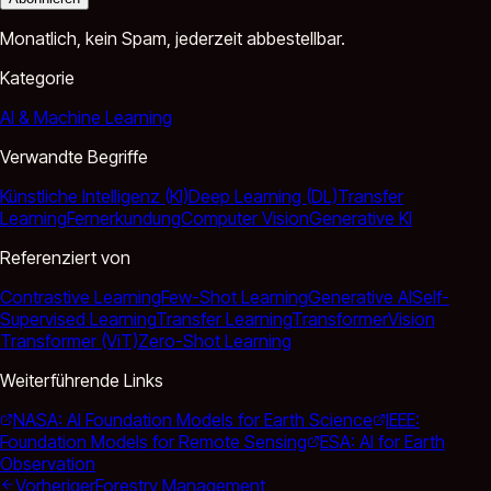
Monatlich, kein Spam, jederzeit abbestellbar.
Kategorie
AI & Machine Learning
Verwandte Begriffe
Künstliche Intelligenz (KI)
Deep Learning (DL)
Transfer
Learning
Fernerkundung
Computer Vision
Generative KI
Referenziert von
Contrastive Learning
Few-Shot Learning
Generative AI
Self-
Supervised Learning
Transfer Learning
Transformer
Vision
Transformer (ViT)
Zero-Shot Learning
Weiterführende Links
NASA: AI Foundation Models for Earth Science
IEEE:
Foundation Models for Remote Sensing
ESA: AI for Earth
Observation
Vorheriger
Forestry Management