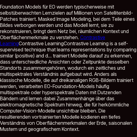
Foundation Models für EO werden typischerweise mit
selbstüberwachten Lernzielen auf Millionen von Satellitenbild-
Patches trainiert. Masked Image Modeling, bei dem Teile eines
Bildes verborgen werden und das Modell lernt, sie zu
rekonstruieren, bringt dem Netz bei, räumlichen Kontext und
Oberflächenmerkmale zu verstehen.
Contrastive
Learning
Contrastive Learning
Contrastive Learning is a self-
supervised technique that learns representations by comparing
similar (positive) and d...
trainiert Modelle darauf zu erkennen,
dass unterschiedliche Ansichten oder Zeitpunkte desselben
Standorts zusammengehören, wodurch ein zeitliches und
multispektrales Verständnis aufgebaut wird. Anders als
klassische Modelle, die auf dreikanaligen RGB-Bildern trainiert
werden, verarbeiten EO-Foundation-Models häufig
multispektrale oder hyperspektrale Daten mit Dutzenden
Bändern und lernen dabei Zusammenhänge über das
elektromagnetische Spektrum hinweg, die für herkömmliche
Computer-Vision-Modelle unsichtbar bleiben. Die
resultierenden vortrainierten Modelle kodieren ein tiefes
Verständnis von Oberflächenmerkmalen der Erde, saisonalen
Mustern und geografischem Kontext.