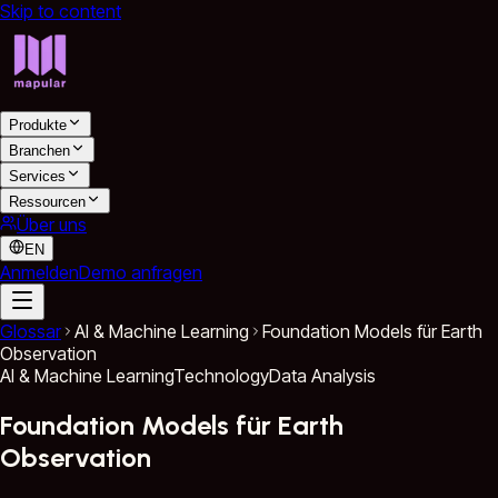
Skip to content
Produkte
Branchen
Services
Ressourcen
Über uns
EN
Anmelden
Demo anfragen
Glossar
AI & Machine Learning
Foundation Models für Earth
Observation
AI & Machine Learning
Technology
Data Analysis
Foundation Models für Earth
Observation