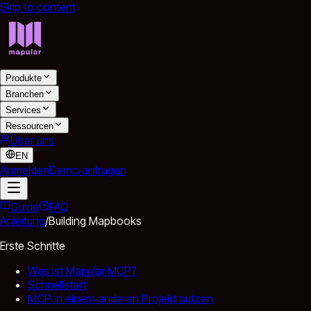
Skip to content
Produkte
Branchen
Services
Ressourcen
Über uns
EN
Anmelden
Demo anfragen
Guide
FAQ
Anleitung
/
Building Mapbooks
Erste Schritte
Was ist Mapular MCP?
Schnellstart
MCP in einem anderen Projekt nutzen