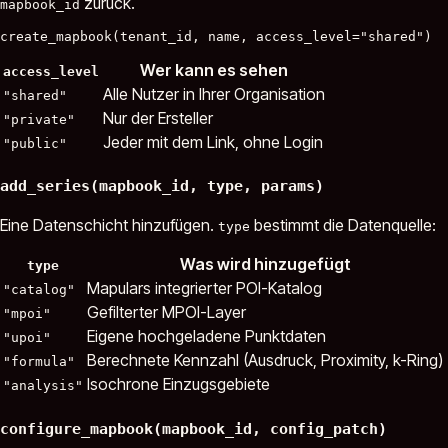
zurück.
mapbook_id
Wer kann es sehen
access_level
Alle Nutzer in Ihrer Organisation
"shared"
Nur der Ersteller
"private"
Jeder mit dem Link, ohne Login
"public"
add_series(mapbook_id, type, params)
Eine Datenschicht hinzufügen.
bestimmt die Datenquelle:
type
Was wird hinzugefügt
type
Mapulars integrierter POI-Katalog
"catalog"
Gefilterter MPOI-Layer
"mpoi"
Eigene hochgeladene Punktdaten
"upoi"
Berechnete Kennzahl (Ausdruck, Proximity, k-Ring)
"formula"
Isochrone Einzugsgebiete
"analysis"
configure_mapbook(mapbook_id, config_patch)