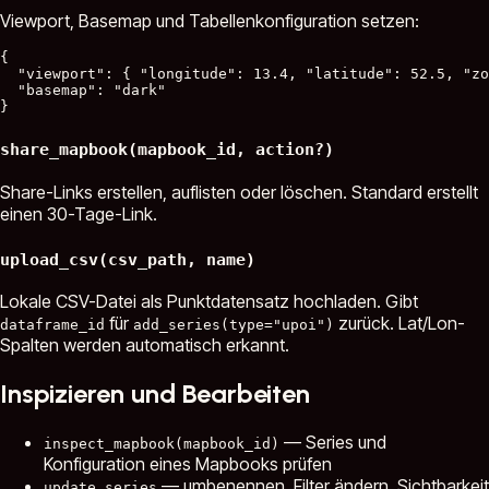
Viewport, Basemap und Tabellenkonfiguration setzen:
{

  "viewport": { "longitude": 13.4, "latitude": 52.5, "zo
  "basemap": "dark"

share_mapbook(mapbook_id, action?)
Share-Links erstellen, auflisten oder löschen. Standard erstellt
einen 30-Tage-Link.
upload_csv(csv_path, name)
Lokale CSV-Datei als Punktdatensatz hochladen. Gibt
für
zurück. Lat/Lon-
dataframe_id
add_series(type="upoi")
Spalten werden automatisch erkannt.
Inspizieren und Bearbeiten
— Series und
inspect_mapbook(mapbook_id)
Konfiguration eines Mapbooks prüfen
— umbenennen, Filter ändern, Sichtbarkeit
update_series