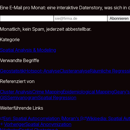
Eine E-Mail pro Monat: eine interaktive Datenstory, was sich 
Abonnieren
Monatlich, kein Spam, jederzeit abbestellbar.
Kategorie
Spatial Analysis & Modeling
Verwandte Begriffe
Geostatistik
Hotspot-Analyse
Clusteranalyse
Räumliche Regress
Referenziert von
Cluster Analysis
Crime Mapping
Epidemiological Mapping
Geary's
GIS
Semivariogram
Spatial Regression
Weiterführende Links
Esri: Spatial Autocorrelation (Moran's I)
Wikipedia: Spatial Au
Vorheriger
Spatial Anonymization