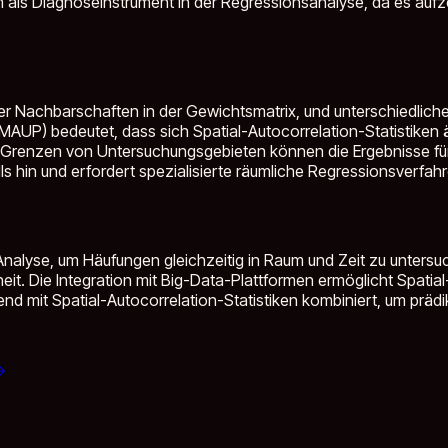
ls Diagnoseinstrument in der Regressionsanalyse, da es aufz
cher Nachbarschaften in der Gewichtsmatrix, und unterschiedlic
(MAUP) bedeutet, dass sich Spatial-Autocorrelation-Statistiken
 Grenzen von Untersuchungsgebieten können die Ergebnisse für 
s hin und erfordert spezialisierte räumliche Regressionsverfahr
alyse, um Häufungen gleichzeitig in Raum und Zeit zu untersuc
heit. Die Integration mit Big-Data-Plattformen ermöglicht Spati
mit Spatial-Autocorrelation-Statistiken kombiniert, um prädik