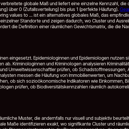
 verbreitete globale Maß und liefert eine einzelne Kennzahl, d
) über 0 (Zufallsverteilung) bis plus 1 (perfekte Häufung).
Gear
ng values to ...
ist ein alternatives globales Maß, das empfindli
 einzelner Standorte und zeigen dadurch, wo Cluster und Ausreiß
ordert die Definition einer räumlichen Gewichtsmatrix, die d
inen eingesetzt. Epidemiologinnen und Epidemiologen nutzen sie,
b. Kriminologinnen und Kriminologen analysieren Kriminalitätsm
nen und Umweltwissenschaftler prüfen, ob Schadstoffmessungen
analysten messen die Häufung von Immobilienwerten, um Nachb
hen, ob sich sozioökonomische Indikatoren wie Einkommen, Bildu
logen prüfen, ob Biodiversitätskennzahlen räumlich autokorreli
 räumliche Muster, die andernfalls nur visuell und subjektiv beurt
ale Maße identifizieren exakt, wo signifikante Cluster und räumli