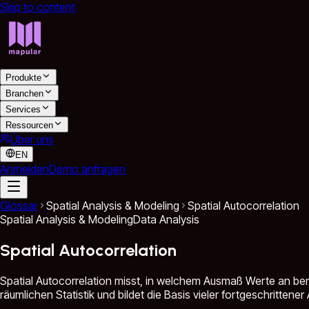
Skip to content
Produkte
Branchen
Services
Ressourcen
Über uns
EN
Anmelden
Demo anfragen
Glossar
Spatial Analysis & Modeling
Spatial Autocorrelation
Spatial Analysis & Modeling
Data Analysis
Spatial Autocorrelation
Spatial Autocorrelation misst, in welchem Ausmaß Werte an bena
räumlichen Statistik und bildet die Basis vieler fortgeschritt