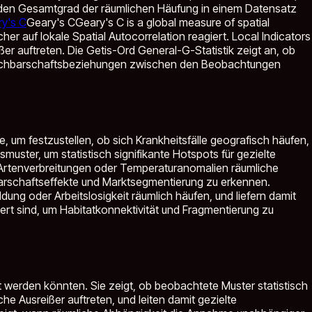
ie den Gesamtgrad der räumlichen Häufung in einem Datensatz
y's C
Geary's C
Geary's C is a global measure of spatial
cher auf lokale Spatial Autocorrelation reagiert. Local Indicators
er auftreten. Die Getis-Ord General-G-Statistik zeigt an, ob
ie Nachbarschaftsbeziehungen zwischen den Beobachtungen
 um festzustellen, ob sich Krankheitsfälle geografisch häufen,
uster, um statistisch signifikante Hotspots für gezielte
, Artenverbreitungen oder Temperaturanomalien räumliche
arschaftseffekte und Marktsegmentierung zu erkennen.
ng oder Arbeitslosigkeit räumlich häufen, und liefern damit
ert sind, um Habitatkonnektivität und Fragmentierung zu
eilt werden könnten. Sie zeigt, ob beobachtete Muster statistisch
che Ausreißer auftreten, und leiten damit gezielte