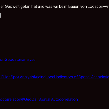
in der Geowelt getan hat und was wir beim Bauen von Location-P
ion
Geodatenanalyse
 C
Hot Spot Analysis
Kriging
Local Indicators of Spatial Associati
tocorrelation
GeoDa: Spatial Autocorrelation