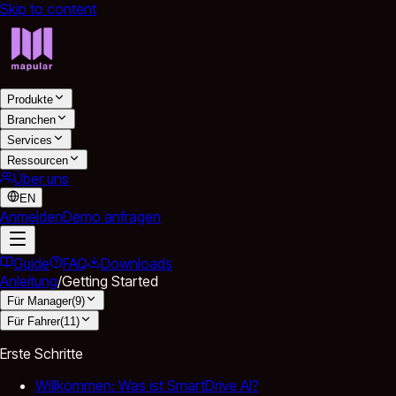
Skip to content
Produkte
Branchen
Services
Ressourcen
Über uns
EN
Anmelden
Demo anfragen
Guide
FAQ
Downloads
Anleitung
/
Getting Started
Für Manager
(
9
)
Für Fahrer
(
11
)
Erste Schritte
Willkommen: Was ist SmartDrive AI?