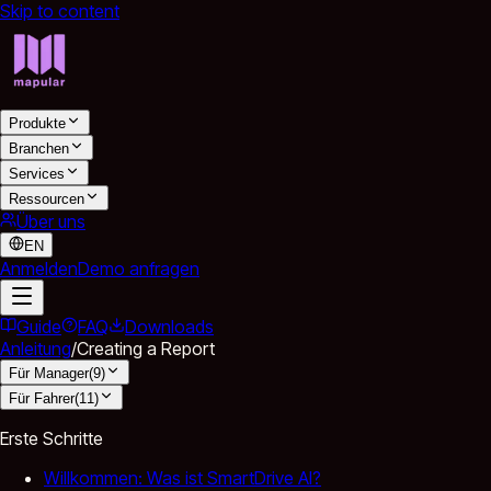
Skip to content
Produkte
Branchen
Services
Ressourcen
Über uns
EN
Anmelden
Demo anfragen
Guide
FAQ
Downloads
Anleitung
/
Creating a Report
Für Manager
(
9
)
Für Fahrer
(
11
)
Erste Schritte
Willkommen: Was ist SmartDrive AI?