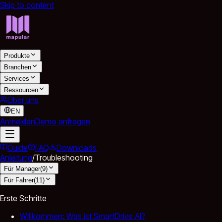
Skip to content
Produkte
Branchen
Services
Ressourcen
Über uns
EN
Anmelden
Demo anfragen
Guide
FAQ
Downloads
Anleitung
/
Troubleshooting
Für Manager
(
9
)
Für Fahrer
(
11
)
Erste Schritte
Willkommen: Was ist SmartDrive AI?