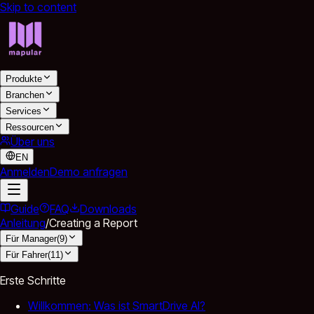
Skip to content
Produkte
Branchen
Services
Ressourcen
Über uns
EN
Anmelden
Demo anfragen
Guide
FAQ
Downloads
Anleitung
/
Creating a Report
Für Manager
(
9
)
Für Fahrer
(
11
)
Erste Schritte
Willkommen: Was ist SmartDrive AI?