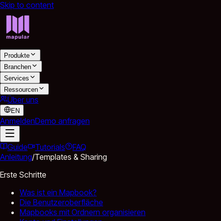
Skip to content
Produkte
Branchen
Services
Ressourcen
Über uns
EN
Anmelden
Demo anfragen
Guide
Tutorials
FAQ
Anleitung
/
Templates & Sharing
Erste Schritte
Was ist ein Mapbook?
Die Benutzeroberfläche
Mapbooks mit Ordnern organisieren